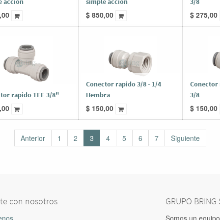
e accion
simple accion
3/8
,00
$
850,00
$
275,00
Conector rapido 3/8 - 1/4
Conector 
tor rapido TEE 3/8"
Hembra
3/8
,00
$
150,00
$
150,00
Anterior
1
2
3
4
5
6
7
Siguiente
te con nosotros
GRUPO BRING S
enos
Somos un equipo 