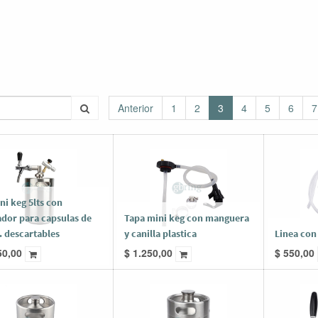
Anterior
1
2
3
4
5
6
7
ni keg 5lts con
ador para capsulas de
Tapa mini keg con manguera
. descartables
y canilla plastica
Linea con 
50,00
$
1.250,00
$
550,00