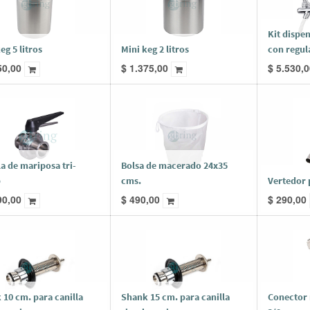
Kit dispe
eg 5 litros
Mini keg 2 litros
con regul
50,00
$
1.375,00
$
5.530,0
a de mariposa tri-
Bolsa de macerado 24x35
p
cms.
Vertedor 
90,00
$
490,00
$
290,00
 10 cm. para canilla
Shank 15 cm. para canilla
Conector 