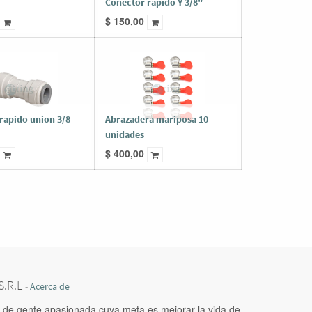
Conector rapido Y 3/8"
$
150,00
rapido union 3/8 -
Abrazadera mariposa 10
unidades
$
400,00
.R.L
-
Acerca de
de gente apasionada cuya meta es mejorar la vida de