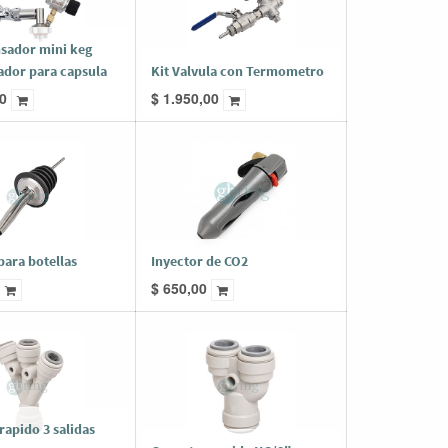
nsador mini keg
ador para capsula
Kit Valvula con Termometro
0
$
1.950,00
para botellas
Inyector de CO2
$
650,00
rapido 3 salidas