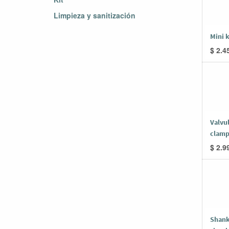
Limpieza y sanitización
Mini k
$
2.4
Valvul
clam
$
2.9
Shank