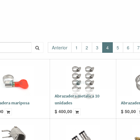
Anterior
1
2
3
4
5
6
7
Abrazadera metalica 10
adera mariposa
unidades
Abrazader
00
$
400,00
$
50,00