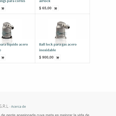
ings para cornis
airlock
$
65,00
para liquido acero
Ball lock para gas acero
e
inoxidable
$
900,00
.R.L
-
Acerca de
de gente apasionada cuya meta es mejorar la vida de