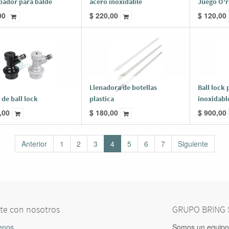
pador para balde
acero inoxidable
Juego O'r
00
$
220,00
$
120,00
Llenadora de botellas
Ball lock 
de ball lock
plastica
inoxidabl
,00
$
180,00
$
900,00
Anterior
1
2
3
4
5
6
7
Siguiente
te con nosotros
GRUPO BRING S
enos
Somos un equipo 