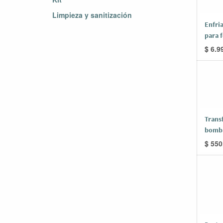
Limpieza y sanitización
Enfri
para 
$
6.9
Trans
bomba
$
550