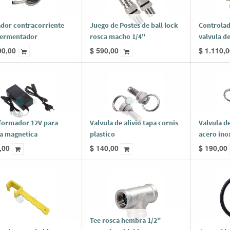
ador contracorriente
Juego de Postes de ball lock
Controlad
fermentador
rosca macho 1/4"
valvula de
90,00
$
590,00
$
1.110,0
formador 12V para
Valvula de alivio tapa cornis
Valvula de
 magnetica
plastico
acero ino
,00
$
140,00
$
190,00
Tee rosca hembra 1/2"