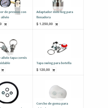
or de presion con
Adaptador mini keg para
 alivio
llenadora
0
$
1.250,00
 alivio tapa cornis
xidable
Tapa swing para botella
$
120,00
Corcho de goma para