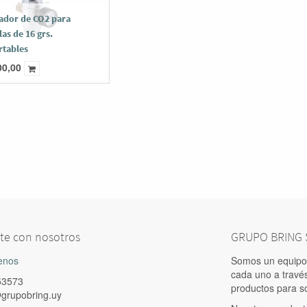
ador de CO2 para
as de 16 grs.
rtables
00,00
te con nosotros
GRUPO BRING S
enos
Somos un equipo 
cada uno a travé
53573
productos para s
grupobring.uy