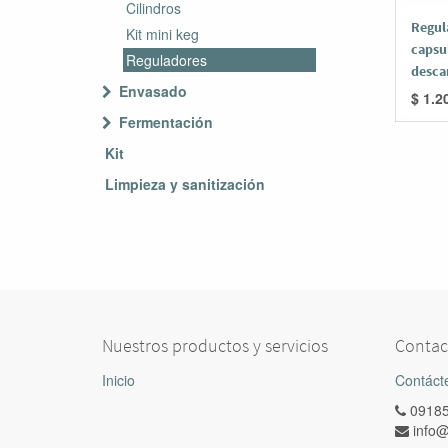
Cilindros
Regul
Kit mini keg
capsul
Reguladores
desca
Envasado
$
1.2
Fermentación
Kit
Limpieza y sanitización
Nuestros productos y servicios
Contac
Inicio
Contáct
0918
info@