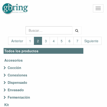
Activa
naveg
Anterior
1
2
3
4
5
6
7
Siguiente
Todos los productos
Accesorios
Cocción
Conexiones
Dispensado
Envasado
Fermentación
Kit