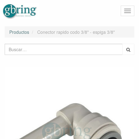
Activa
naveg
Productos
Conector rapido codo 3/8" - espiga 3/8"