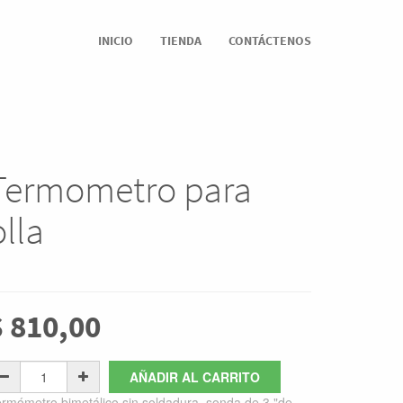
INICIO
TIENDA
CONTÁCTENOS
Termometro para
olla
$
810,00
AÑADIR AL CARRITO
rmómetro bimetálico sin soldadura, sonda de 3 "de