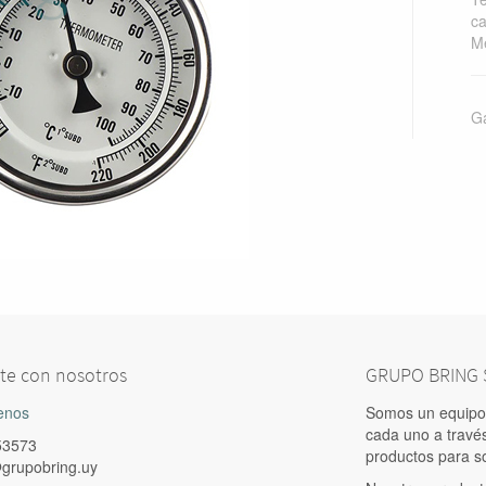
ca
Me
Ga
te con nosotros
GRUPO BRING S
enos
Somos un equipo 
cada uno a travé
53573
productos para s
grupobring.uy