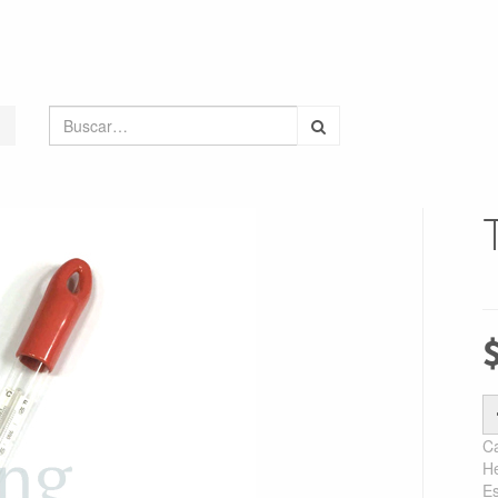
Ca
He
Es