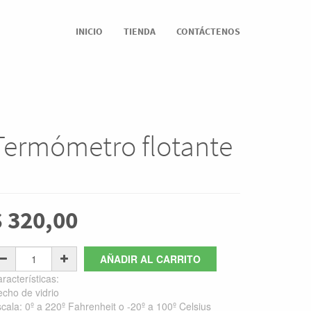
INICIO
TIENDA
CONTÁCTENOS
Termómetro flotante
$
320,00
AÑADIR AL CARRITO
racterísticas:
cho de vidrio
cala: 0º a 220º Fahrenheit o -20º a 100º Celsius