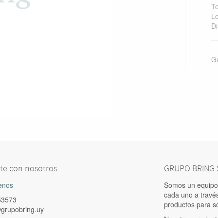
Te
Lo
Di
Ga
te con nosotros
GRUPO BRING S
enos
Somos un equipo 
cada uno a travé
53573
productos para s
grupobring.uy